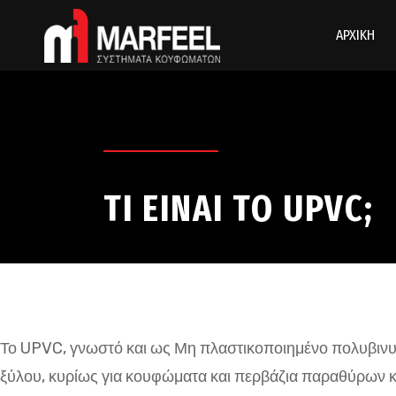
ΑΡΧΙΚΗ
ΤΙ ΕΙΝΑΙ ΤΟ UPVC;
Το UPVC, γνωστό και ως Μη πλαστικοποιημένο πολυβινυλ
ξύλου, κυρίως για κουφώματα και περβάζια παραθύρων κ